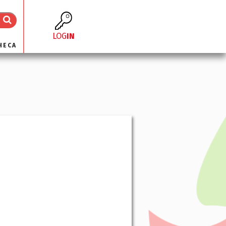
LOG
IN
HECA