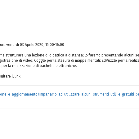
ri: venerdì 03 Aprile 2020, 15:00-16:00
me strutturare una lezione di didattica a distanza; lo faremo presentando alcuni 
gistrazione di video; Coggle per la stesura di mappe mentali; EdPuzzle per la realizza
t per la realizzazione di bachehe elettroniche.
ultare il link.
ne-e-aggiornamento/impariamo-ad-utilizzare-alcuni-strumenti-utili-e-gratuiti-per