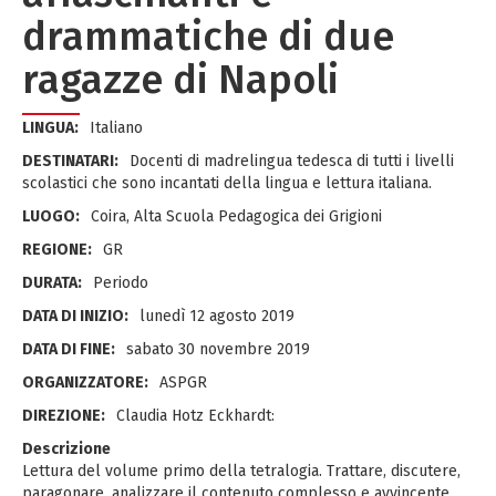
drammatiche di due
ragazze di Napoli
LINGUA:
Italiano
DESTINATARI:
Docenti di madrelingua tedesca di tutti i livelli
scolastici che sono incantati della lingua e lettura italiana.
LUOGO:
Coira, Alta Scuola Pedagogica dei Grigioni
REGIONE:
GR
DURATA:
Periodo
DATA DI INIZIO:
lunedì 12 agosto 2019
DATA DI FINE:
sabato 30 novembre 2019
ORGANIZZATORE:
ASPGR
DIREZIONE:
Claudia Hotz Eckhardt:
Descrizione
Lettura del volume primo della tetralogia. Trattare, discutere,
paragonare, analizzare il contenuto complesso e avvincente