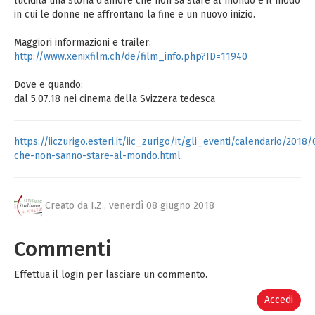
lucidità una storia d’amore che non sa stare al mondo e il modo
in cui le donne ne affrontano la fine e un nuovo inizio.
Maggiori informazioni e trailer:
http://www.xenixfilm.ch/de/film_info.php?ID=11940
Dove e quando:
dal 5.07.18 nei cinema della Svizzera tedesca
https://iiczurigo.esteri.it/iic_zurigo/it/gli_eventi/calendario/2018
che-non-sanno-stare-al-mondo.html
Creato da I.Z.,
venerdì 08 giugno 2018
Commenti
Effettua il login per lasciare un commento.
Accedi