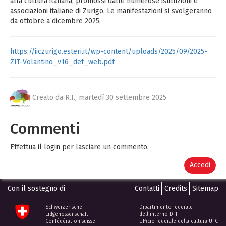
alla cultura italiana, promossi dalle numerose istituzioni e
associazioni italiane di Zurigo. Le manifestazioni si svolgeranno
da ottobre a dicembre 2025.
https://iiczurigo.esteri.it/wp-content/uploads/2025/09/2025-
ZIT-Volantino_v16_def_web.pdf
Creato da R.I.,
martedì 30 settembre 2025
Commenti
Effettua il login per lasciare un commento.
Accedi
Con il sostegno di
Contatti
Credits
Sitemap
Schweizerische
Dipartimento federale
Eidgenossenschaft
dell'interno DFI
Confédération suisse
Ufficio federale della cultura UFC