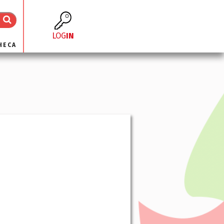
LOG
IN
HECA