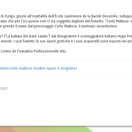
tura di Zurigo, grazie all’ospitalità dell’École supérieure de la Bande Dessinée, svi
mo che per l’occasione non ci sia soggetto migliore del fumetto: “Corto Maltese: e
che prende il nome dal personaggio Corto Maltese, il marinaio-avventuriero.
967 (“La ballata del mare salato”) dal disegnatore e sceneggiatore italiano Hugo Pra
 mondo. I suoi fumetti, le sue opere grafiche e i suoi acquerelli sono esposti nei p
l Centre de Formation Professionnelle Arts.
lendario/corto-maltese-eredita-opere-e-biografia/
 2025