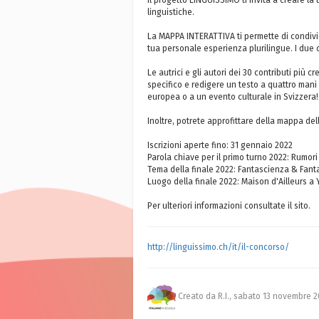
Il progetto LINGUISSIMO ti invita a creare la t
linguistiche.
La MAPPA INTERATTIVA ti permette di condivid
tua personale esperienza plurilingue. I due c
Le autrici e gli autori dei 30 contributi più c
specifico e redigere un testo a quattro mani 
europea o a un evento culturale in Svizzera!
Inoltre, potrete approfittare della mappa del
Iscrizioni aperte fino: 31 gennaio 2022
Parola chiave per il primo turno 2022: Rumori
Tema della finale 2022: Fantascienza & Fant
Luogo della finale 2022: Maison d'Ailleurs a
Per ulteriori informazioni consultate il sito.
http://linguissimo.ch/it/il-concorso/
Creato da R.I.,
sabato 13 novembre 2