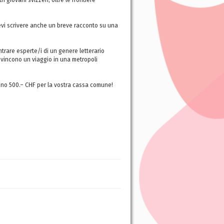
i giovani svizzeri, oltre le frontiere
devi scrivere anche un breve racconto su una
ontrare esperte/i di un genere letterario
i vincono un viaggio in una metropoli
 sono 500.– CHF per la vostra cassa comune!