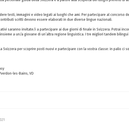
ua personale guida della Svizzera e a partire alla scoperta dei luoghi preferiti di altr
ere testi, immagini e video legati ai luoghi che ami. Per partecipare al concorso 
ontributi scritti devono essere elaborati in due diverse lingue nazionali.
reativi saranno invitate/i a partecipare ai due giorni di finale in Svizzera. Potrai inc
insieme a un/a giovane di un’altra regione linguistica. I tre migliori tandem bilingu
la Svizzera per scoprire posti nuovi e partecipare con la vostra classe: in palio ci
asy
 Yverdon-les-Bains, VD
021