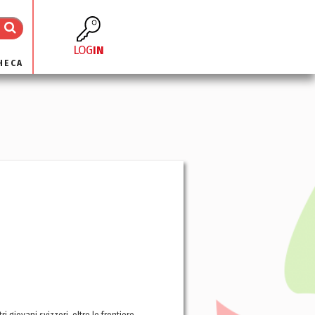
LOG
IN
HECA