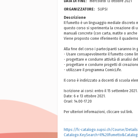
DATA DI FINE:
mercoledì 13 ottobre 2021
ORGANIZZATORE:
SUPSI
Descrizione
Il fumetto è un linguaggio mediale discreto m
questo corso si sperimenta la creazione di un
manuali concrete (con carta, matite o anche ma
Viene proposto come riferimento il quaderno d
Alla fine del corso i partecipanti saranno in 
- Usare consapevolmente il fumetto come lin
- progettare e condurre attività di analisi de
- progettare e condurre progetti di creazione 
- utilizzare il programma ComicLife.
Il corso è indirizzato a docenti di scuola ele
Iscrizione ai corsi: entro il 15 settembre 2021.
Date: 6 e 13 ottobre 2021.
Orari: 14.00-17.20
Per ulteriori informazioni, cliccare sul link.
https://fc-catalogo.supsi.ch/Course/Detail
Catalogo.KeySearch=Il%20fumetto&Catalog