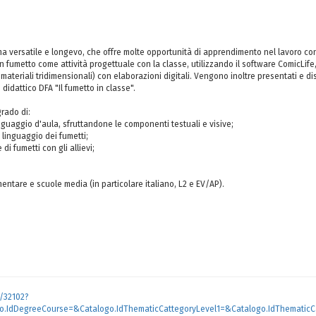
a versatile e longevo, che offre molte opportunità di apprendimento nel lavoro con i
 fumetto come attività progettuale con la classe, utilizzando il software ComicLife, 
teriali tridimensionali) con elaborazioni digitali. Vengono inoltre presentati e disc
idattico DFA "Il fumetto in classe".
grado di:
guaggio d'aula, sfruttandone le componenti testuali e visive;
l linguaggio dei fumetti;
di fumetti con gli allievi;
mentare e scuole media (in particolare italiano, L2 e EV/AP).
s/32102?
o.IdDegreeCourse=&Catalogo.IdThematicCattegoryLevel1=&Catalogo.IdThematicC