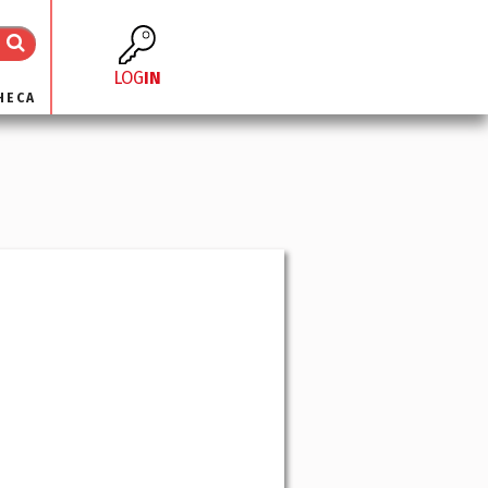
LOG
IN
HECA