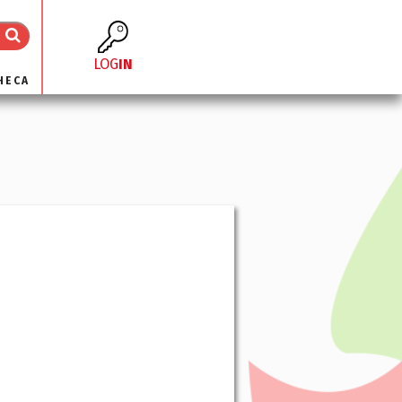
LOG
IN
HECA