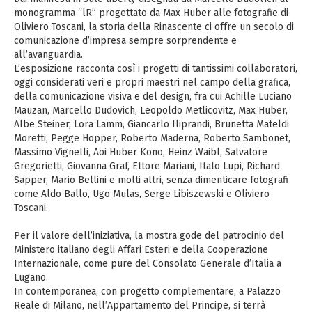
monogramma “lR” progettato da Max Huber alle fotografie di
Oliviero Toscani, la storia della Rinascente ci offre un secolo di
comunicazione d’impresa sempre sorprendente e
all’avanguardia.
L’esposizione racconta così i progetti di tantissimi collaboratori,
oggi considerati veri e propri maestri nel campo della grafica,
della comunicazione visiva e del design, fra cui Achille Luciano
Mauzan, Marcello Dudovich, Leopoldo Metlicovitz, Max Huber,
Albe Steiner, Lora Lamm, Giancarlo Iliprandi, Brunetta Mateldi
Moretti, Pegge Hopper, Roberto Maderna, Roberto Sambonet,
Massimo Vignelli, Aoi Huber Kono, Heinz Waibl, Salvatore
Gregorietti, Giovanna Graf, Ettore Mariani, Italo Lupi, Richard
Sapper, Mario Bellini e molti altri, senza dimenticare fotografi
come Aldo Ballo, Ugo Mulas, Serge Libiszewski e Oliviero
Toscani.
Per il valore dell’iniziativa, la mostra gode del patrocinio del
Ministero italiano degli Affari Esteri e della Cooperazione
Internazionale, come pure del Consolato Generale d’Italia a
Lugano.
In contemporanea, con progetto complementare, a Palazzo
Reale di Milano, nell’Appartamento del Principe, si terrà