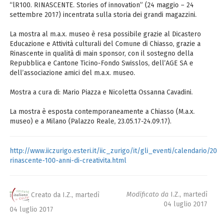
“lR100. RINASCENTE. Stories of innovation” (24 maggio – 24
settembre 2017) incentrata sulla storia dei grandi magazzini.
La mostra al m.a.x. museo è resa possibile grazie al Dicastero
Educazione e Attività culturali del Comune di Chiasso, grazie a
Rinascente in qualità di main sponsor, con il sostegno della
Repubblica e Cantone Ticino-Fondo Swisslos, dell’AGE SA e
dell’associazione amici del m.a.x. museo.
Mostra a cura di: Mario Piazza e Nicoletta Ossanna Cavadini.
La mostra è esposta contemporaneamente a Chiasso (M.a.x.
museo) e a Milano (Palazzo Reale, 23.05.17-24.09.17).
http://www.iiczurigo.esteri.it/iic_zurigo/it/gli_eventi/calendario/2
rinascente-100-anni-di-creativita.html
Creato da I.Z.,
martedì
Modificato da
I.Z.,
martedì
04 luglio 2017
04 luglio 2017