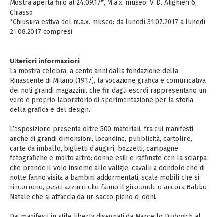
Mostra aperta fino al 24.09.17*, M.a.x. museo, V. D. Alighieri 6,
Chiasso
*Chiusura estiva del m.a.x. museo: da lunedì 31.07.2017 a lunedì
21.08.2017 compresi
Ulteriori informazioni
La mostra celebra, a cento anni dalla fondazione della
Rinascente di Milano (1917), la vocazione grafica e comunicativa
dei noti grandi magazzini, che fin dagli esordi rappresentano un
vero e proprio laboratorio di sperimentazione per la storia
della grafica e del design.
L’esposizione presenta oltre 500 materiali, fra cui manifesti
anche di grandi dimensioni, locandine, pubblicità, cartoline,
carte da imballo, biglietti d’auguri, bozzetti, campagne
fotografiche e molto altro: donne esili e raffinate con la sciarpa
che prende il volo insieme alle valigie, cavalli a dondolo che di
notte fanno visita a bambini addormentati, scale mobili che si
rincorrono, pesci azzurri che fanno il girotondo o ancora Babbo
Natale che si affaccia da un sacco pieno di doni.
Dai manifesti in stile liberty disegnati da Marcello Dudovich al