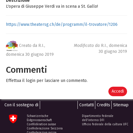
Descrizione
L'opera di Giuseppe Verdi va in scena a St. Gallo!
https://www.theatersg.ch/de/programm/il-trovatore/1206
Creato da R.I.,
Modificato da
R.I.,
domenica
30 giugno 2019
domenica 30 giugno 2019
Commenti
Effettua il login per lasciare un commento.
Accedi
Con il sostegno di
Contatti
Credits
Sitemap
Schweizerische
Dipartimento federale
Eidgenossenschaft
dell'interno DFI
Confédération suisse
Ufficio federale della cultura UFC
Confederazione Svizzera
Confederaziun svizra