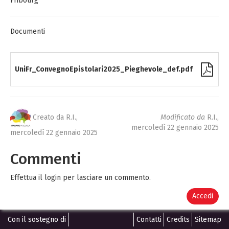
Fribourg
Documenti
UniFr_ConvegnoEpistolari2025_Pieghevole_def.pdf
P
Creato da R.I.,
Modificato da
R.I.,
mercoledì 22 gennaio 2025
mercoledì 22 gennaio 2025
Commenti
Effettua il login per lasciare un commento.
Accedi
Con il sostegno di
Contatti
Credits
Sitemap