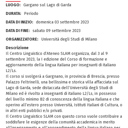
LUOGO:
Gargano sul Lago di Garda
DURATA:
Periodo
DATA DI INIZIO:
domenica 03 settembre 2023
DATA DI FINE:
sabato 09 settembre 2023
ORGANIZZATORE:
Università degli Studi di Milano
Descrizione
Il Centro Linguistico d’Ateneo SLAM organizza, dal 3 al 9
settembre 2023, la I edizione del Corso di formazione e
aggiornamento della lingua italiana per insegnanti di italiano
L2/Ls.
Il corso si svolgerà a Gargnano, in provincia di Brescia, presso
Palazzo Feltrinelli, una bellissima e storica villa affacciata sul
Lago di Garda, sede distaccata dell’Università degli Studi di
Milano ed è rivolto a insegnanti di italiano L2/Ls, in possesso
del livello minimo B2 di conoscenza della lingua italiana e che
operino all’estero presso Università, Istituti Italiani di Cultura, o
in altri enti pubblici e/o privati.
Il Centro Linguistico SLAM con questo corso vuole contribuire a
soddisfare le esigenze della comunità accademica in merito
all’insegnamento e all’apprendimento della lingua italiana per